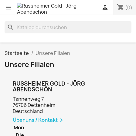
shopping_cart


(0)
search
Startseite
Unsere Filialen
Unsere Filialen
RUSSHEIMER GOLD - JÖRG
ABENDSCHÖN
Tannenweg 7
76706 Dettenheim
Deutschland
Über uns / Kontakt

Mon.
Die.